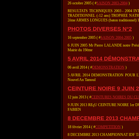
26 octobre 2005 ( #
SAISON 2003-2004
)
RESULTATS TECHNIQUES 2003 - 2004 INT
TRADITIONNEL (-12 ans) TROPHEE NAT
2ème ARMES LONGUES (baton traditionnel) 1
PHOTOS DIVERSES N°2
16 septembre 2005 ( #
SAISON 2004-2005
)
6 JUIN 2005 Mr Pierre LALANDE notre Présiden
Mairie du 19ème
5 AVRIL 2014 DÉMONSTR
06 avril 2014 ( #
DEMONSTRATION
)
5 AVRIL 2014 DEMONSTRATION POUR L'ASS
Nouvel An Tamoul
CEINTURE NOIRE 9 JUIN 2
12 juin 2013 ( #
CEINTURES NOIRES DU C
9 JUIN 2013 REçU CEINTURE NOIRE 1e
FABIEN
8 DECEMBRE 2013 CHAMP
18 février 2014 ( #
COMPETITION
)
8 DECEMBRE 2013 CHAMPIONNAT IDF 