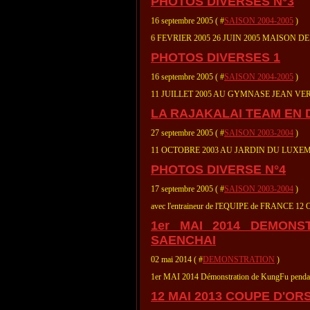
PHOTOS DIVERSES N°3
16 septembre 2005 ( #
SAISON 2004-2005
)
6 FEVRIER 2005 26 JUIN 2005 MAISON D
PHOTOS DIVERSES 1
16 septembre 2005 ( #
SAISON 2004-2005
)
11 JUILLET 2005 AU GYMNASE JEAN
LA RAJAKALAI TEAM EN 
27 septembre 2005 ( #
SAISON 2003-2004
)
11 OCTOBRE 2003 AU JARDIN DU LUX
PHOTOS DIVERSE N°4
17 septembre 2005 ( #
SAISON 2003-2004
)
avec l'entraineur de l'EQUIPE de FRANCE 12
1er MAI 2014 DEMON
SAENCHAI
02 mai 2014 ( #
DEMONSTRATION
)
1er MAI 2014 Démonstration de KungFu pendant
12 MAI 2013 COUPE D'OR