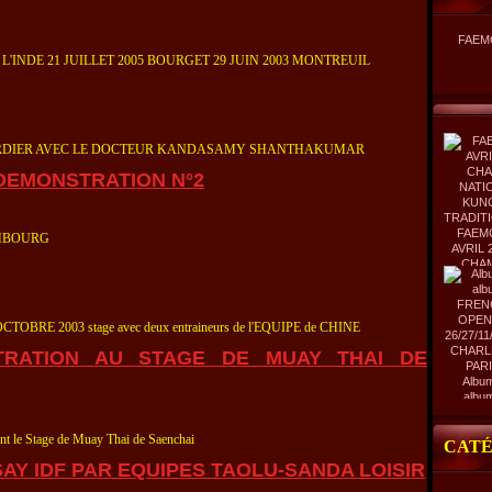
FAEM
E L'INDE 21 JUILLET 2005 BOURGET 29 JUIN 2003 MONTREUIL
 VERDIER AVEC LE DOCTEUR KANDASAMY SHANTHAKUMAR
DEMONSTRATION N°2
FAEM
EMBOURG
AVRIL 
CHA
NATIO
KUNG
TRADIT
 OCTOBRE 2003 stage avec deux entraineurs de l'EQUIPE de CHINE
STRATION AU STAGE DE MUAY THAI DE
Album
albu
FREN
OPEN
 le Stage de Muay Thai de Saenchai
26/27/11
CATÉ
CHARL
SAY IDF PAR EQUIPES TAOLU-SANDA LOISIR
PAR