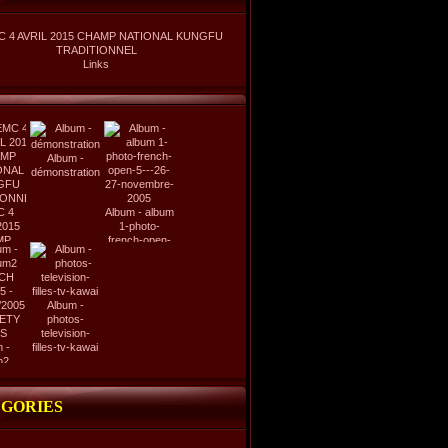
C 4 AVRIL 2015 CHAMP NATIONAL KUNGFU
TRADITIONNEL
Links
Album -
démonstration
C 4
Album - album
2015
1-photo-
MP
french-open-
NAL
5---26-27-
FU
novembre-
IONNEL
2005
Album -
photos-
television-
 -
filles-tv-kawai
m2
CH
5 -
/2005
GORIES
ETY
IS