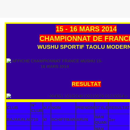
15 - 16 MARS 2014
CHAMPIONNAT DE FRANC
WUSHU SPORTIF TAOLU MODER
RESULTAT
N°
CLUB
M.F
NOM
PRENOM
STYLE
RESULTAT
CLUB
NAN
RAJAKALAI
718
M
SCHIFFMAN
ARUN
1er
QUAN
NAN