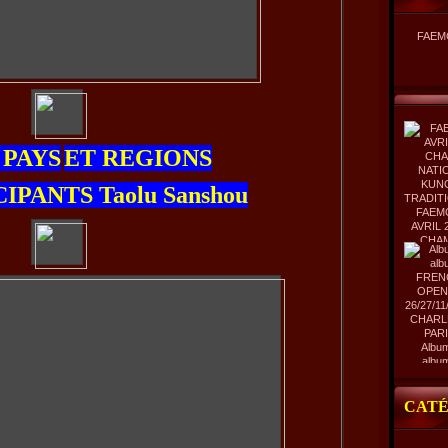
FAEM
8 PAYS
ET REGIONS
CIPANTS Taolu Sanshou
FAEM
AVRIL 
CHA
NATIO
KUNG
TRADIT
Album
albu
FREN
OPEN
26/27/11
CATÉ
CHARL
PAR