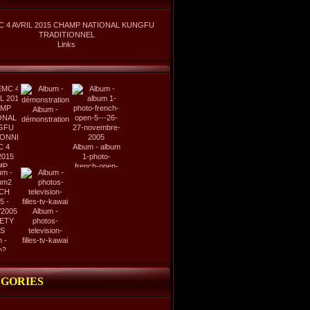
C 4 AVRIL 2015 CHAMP NATIONAL KUNGFU
TRADITIONNEL
Links
Album -
démonstration
C 4
Album - album
2015
1-photo-
MP
french-open-
NAL
5---26-27-
FU
novembre-
IONNEL
2005
Album -
photos-
television-
 -
filles-tv-kawai
m2
CH
5 -
/2005
GORIES
ETY
IS