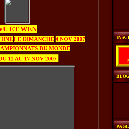
WU ET WEN
INSC
HINE
LE DIMANCHE
4 NOV 2007
HAMPIONNATS DU MONDE
DU 11 AU 17 NOV 2007
BLOG
PAGE