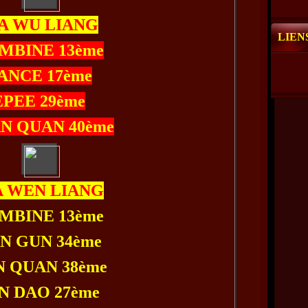
A WU LIANG
LIEN
MBINE 13ème
ANCE 17ème
EPEE 29ème
N QUAN 40ème
A WEN LIANG
MBINE 13ème
N GUN 34ème
 QUAN 38ème
N DAO 27ème