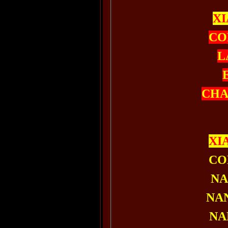
XI
CO
L
CHA
XI
CO
NA
NAN
NA