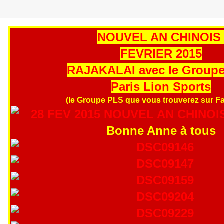
NOUVEL AN CHINOI
FEVRIER 2015
RAJAKALAI avec le Group
Paris Lion Sports
(le Groupe PLS que vous trouverez sur F
Bonne Anne à tous